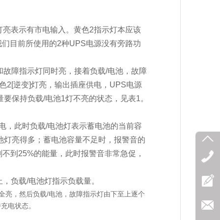
色1灯亮表示有市电输入。黄色2指示灯本应该
们目前所使用的2种UPS电源没有旁路功
池和故障指示灯同时亮，接着负载/电池，故障
2[逆变]灯亮，输出插座供电，UPS电源
要保持负载/电池1灯不亮的状态，见表1。
电，此时负载/电池灯表示蓄电池的当前容
池灯亮得多；蓄电池容量不足时，报警音的
剩不到25%的能量，此时报警音非常急促，
止，负载/电池灯指示负载量。
灯全亮，然后负载/电池，故障指示灯由下至上逐个
持充电状态。