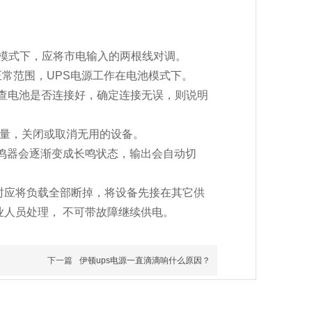
电模式下，应将市电输入的两根线对调。
正常范围，UPS电源工作在电池模式下。
检查电池是否连接好，确定连接无误，则说明
负载量，关闭或取消无用的设备。
蜂鸣器会逐渐变成长鸣状态，输出会自动切
时应将负载全部断掉，将设备先接在其它供
业人员处理， 不可带故障继续供电。
下一篇
伊顿ups电源一直滴滴响什么原因？