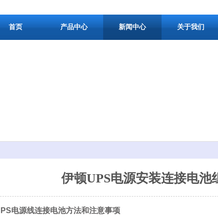
首页
产品中心
新闻中心
关于我们
伊顿UPS电源安装连接电池
顿UPS电源线连接电池方法和注意事项