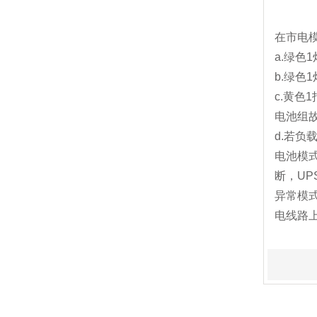
在市电
a.绿
b.绿
c.黄
电池组
d.若负
电池模
断，UP
异常模
电线路