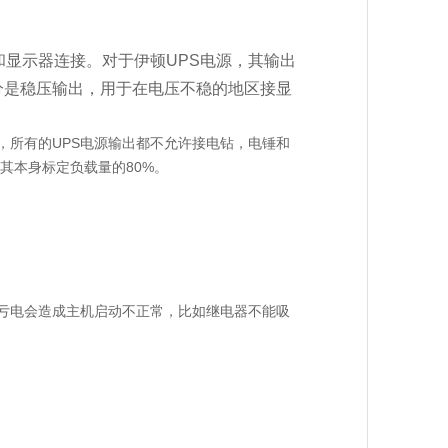
和显示器连接。对于伊顿UPS电源，其输出
分是稳压输出，用于在电压不稳的地区接显
，所有的UPS电源输出都不允许接电钻，电锤和
其本身标定负载量的80%。
池亏电会造成主机启动不正常，比如继电器不能吸