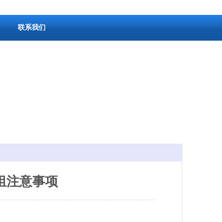
联系我们
组注意事项