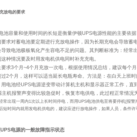
池充放电的要求
电池容量和使用时间的长短是衡量伊顿UPS电源性能的主要依
们要求对蓄电池要定期进行充放电操作，因为长期充电会导致蓄
会导致电池极板氧化产生容电不足的问题。其判断标准为：经常出
到这种情况要及时用发电机供电同时补充充电。
上要求3个月~4个月充放一次电，根据使用情况总结，建议每个月
超过2个月，这样可以适当延长电瓶寿命。方法是：在白天上班时
用电池经UPS电源逆变带动计算机主机和显示器正常工作，直到
电源主机报警声变得比较急促时，恢复市电供电，此过程正常情况为
经常出现一周内1次以上长时间停电，而用UPS电池供电至将要停机[报警
后短时间内就用发电机供电的，建议应进行放电操作，如果人员，条件许
顿UPS电源的一般故障指示状态