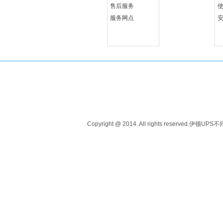
售后服务
服务网点
Copyright @ 2014. All rights reserve