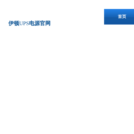
首页
伊顿
UPS
电源官网