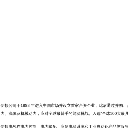
伊顿公司于1993 年进入中国市场并设立首家合资企业，此后通过并购
力、流体及机械动力，应对全球最棘手的能源挑战。入选“全球100大最具
伊顿电气在电力控制、
电力输配、应急电源系统和工业自动化产品与服