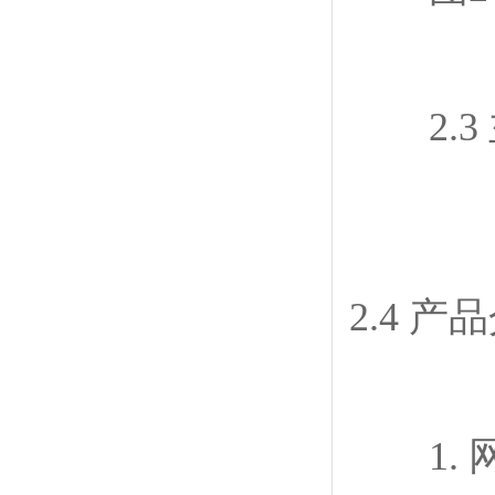
2.3
2.4 产
1. 