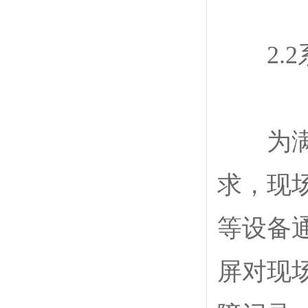
2.2
为满足
求，现场
等设备
屏对现