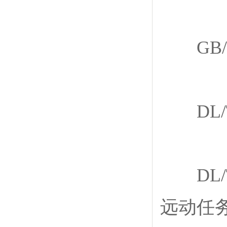
GB/5
DL/T
DL/T
远动任