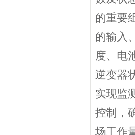
的重要
的输入
度、电
逆变器
实现监
控制，
场工作