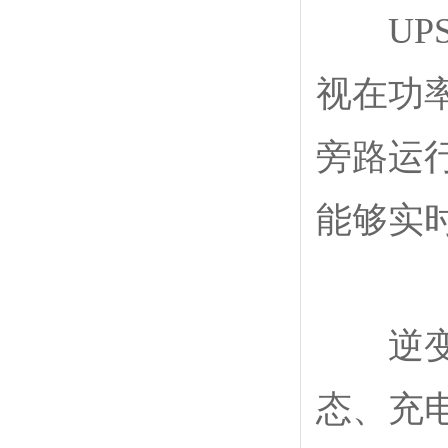
UPS：
视在功
旁路运
能够实时
逆变输
态、充