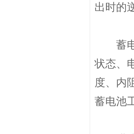
出时的
蓄电池
状态、
度、内
蓄电池工