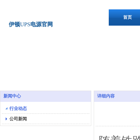
首页
伊顿
UPS
电源官网
新闻中心
详细内容
行业动态
公司新闻