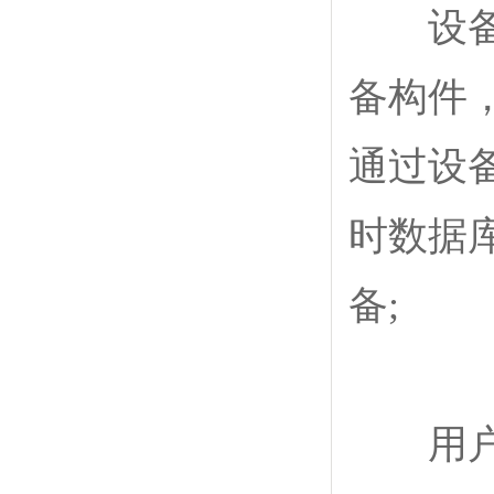
设备窗
备构件
通过设
时数据
备;
用户窗