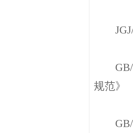
JGJ/
GB/J
规范》
GB/T