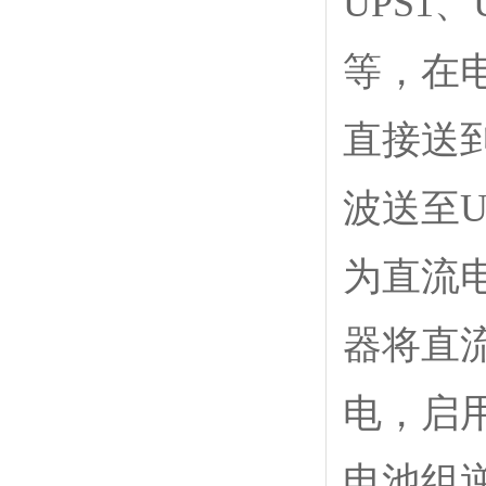
UPS1
等，在
直接送
波送至
为直流
器将直
电，启
电池组