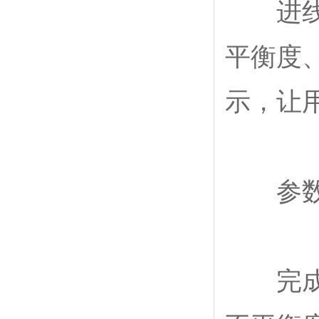
进线回
平衡度
示，让
参数
完成对